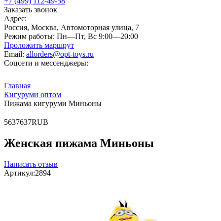
+7 (499) 112-49-58
Заказать звонок
Адрес:
Россия, Москва, Автомоторная улица, 7
Режим работы:
Пн—Пт, Вс 9:00—20:00
Проложить маршрут
Email:
allorders@opt-toys.ru
Соцсети и мессенджеры:
Главная
Кигуруми оптом
Пижама кигуруми Миньоны
5
637
637
RUB
Женская пижама Миньоны
Написать отзыв
Артикул:
2894