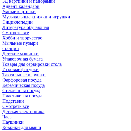
3Д картинки и панорамки
Адвент-календари
Умные карточки
Музыкальные книжки и игрушки
Энциклопедии
Литература обучающая
Смотреть все
Хобби и творчество
Мыльные пузыри
станции
Детские машинки
Упаковочная бумага
Товары для сервировки стола
Игровые фигурки
Тактильные игрушки
Фарфоровая посуда
Керамическая посуда
Стеклянная посуда
Пластиковая посуда
Подставки
Смотреть все
Детская электроника
Часы
Наушники
Коврики для мыши