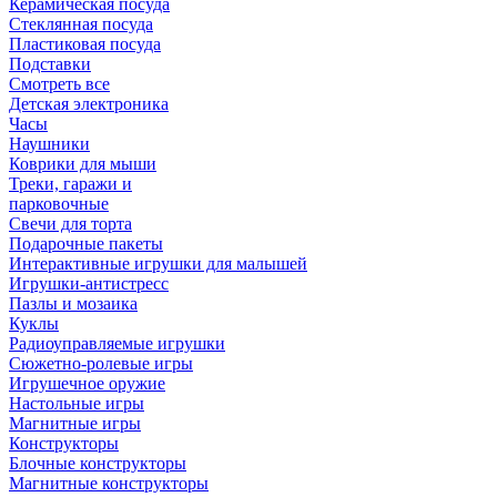
Керамическая посуда
Стеклянная посуда
Пластиковая посуда
Подставки
Смотреть все
Детская электроника
Часы
Наушники
Коврики для мыши
Треки, гаражи и
парковочные
Свечи для торта
Подарочные пакеты
Интерактивные игрушки для малышей
Игрушки-антистресс
Пазлы и мозаика
Куклы
Радиоуправляемые игрушки
Сюжетно-ролевые игры
Игрушечное оружие
Настольные игры
Магнитные игры
Конструкторы
Блочные конструкторы
Магнитные конструкторы