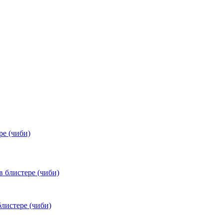
ре (чиби)
блистере (чиби)