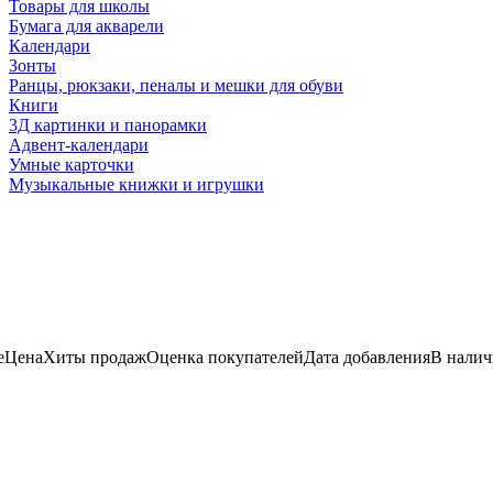
Товары для школы
Бумага для акварели
Календари
Зонты
Ранцы, рюкзаки, пеналы и мешки для обуви
Книги
3Д картинки и панорамки
Адвент-календари
Умные карточки
Музыкальные книжки и игрушки
е
Цена
Хиты продаж
Оценка
покупателей
Дата добавления
В нали