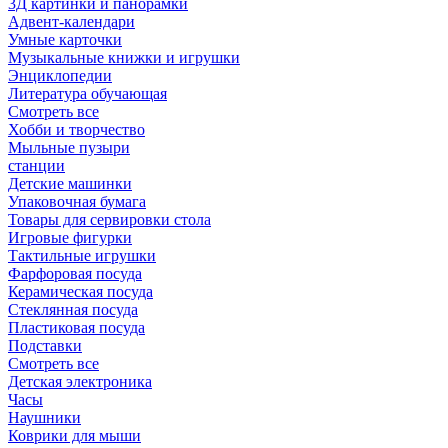
3Д картинки и панорамки
Адвент-календари
Умные карточки
Музыкальные книжки и игрушки
Энциклопедии
Литература обучающая
Смотреть все
Хобби и творчество
Мыльные пузыри
станции
Детские машинки
Упаковочная бумага
Товары для сервировки стола
Игровые фигурки
Тактильные игрушки
Фарфоровая посуда
Керамическая посуда
Стеклянная посуда
Пластиковая посуда
Подставки
Смотреть все
Детская электроника
Часы
Наушники
Коврики для мыши