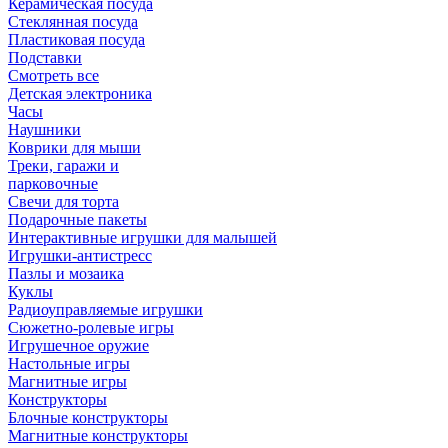
Керамическая посуда
Стеклянная посуда
Пластиковая посуда
Подставки
Смотреть все
Детская электроника
Часы
Наушники
Коврики для мыши
Треки, гаражи и
парковочные
Свечи для торта
Подарочные пакеты
Интерактивные игрушки для малышей
Игрушки-антистресс
Пазлы и мозаика
Куклы
Радиоуправляемые игрушки
Сюжетно-ролевые игры
Игрушечное оружие
Настольные игры
Магнитные игры
Конструкторы
Блочные конструкторы
Магнитные конструкторы