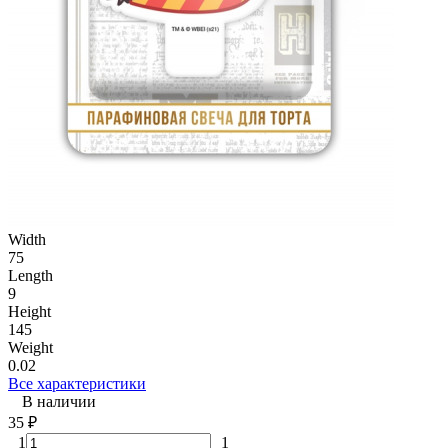
Width
75
Length
9
Height
145
Weight
0.02
Все характеристики
В наличии
35
₽
1
1