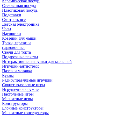
Керамическая посуда
Стеклянная посуда
Пластиковая посуда
Подставки
Смотреть все
Детская электроника
Часы
Наушники
Коврики для мыши
Треки, гаражи и
парковочные
Свечи для торта
Подарочные пакеты
Интерактивные игрушки для малышей
Игрушки-антистресс
Пазлы и мозаика
Куклы
Радиоуправляемые игрушки
Сюжетно-ролевые игры
Игрушечное оружие
Настольные игры
Магнитные игры
Конструкторы
Блочные конструкторы
Магнитные конструкторы