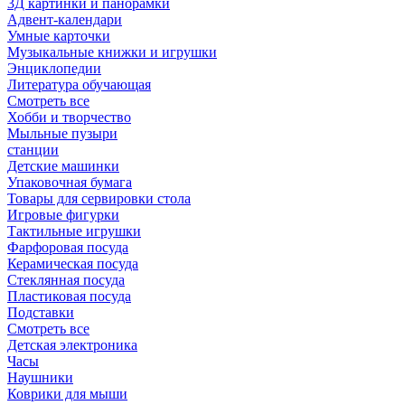
3Д картинки и панорамки
Адвент-календари
Умные карточки
Музыкальные книжки и игрушки
Энциклопедии
Литература обучающая
Смотреть все
Хобби и творчество
Мыльные пузыри
станции
Детские машинки
Упаковочная бумага
Товары для сервировки стола
Игровые фигурки
Тактильные игрушки
Фарфоровая посуда
Керамическая посуда
Стеклянная посуда
Пластиковая посуда
Подставки
Смотреть все
Детская электроника
Часы
Наушники
Коврики для мыши