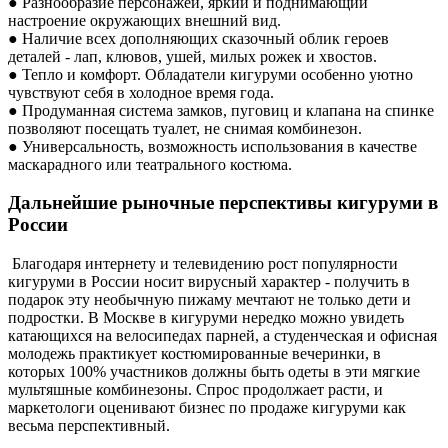
● Разнообразие персонажей, яркий и поднимающий
настроение окружающих внешний вид.
● Наличие всех дополняющих сказочный облик героев
деталей - лап, клювов, ушей, милых рожек и хвостов.
● Тепло и комфорт. Обладатели кигуруми особенно уютно
чувствуют себя в холодное время года.
● Продуманная система замков, пуговиц и клапана на спинке
позволяют посещать туалет, не снимая комбинезон.
● Универсальность, возможность использования в качестве
маскарадного или театрального костюма.
Дальнейшие рыночные перспективы кигуруми в
России
Благодаря интернету и телевидению рост популярности
кигуруми в России носит вирусный характер - получить в
подарок эту необычную пижаму мечтают не только дети и
подростки. В Москве в кигуруми нередко можно увидеть
катающихся на велосипедах парней, а студенческая и офисная
молодежь практикует костюмированные вечеринки, в
которых 100% участников должны быть одеты в эти мягкие
мультяшные комбинезоны. Спрос продолжает расти, и
маркетологи оценивают бизнес по продаже кигуруми как
весьма перспективный.