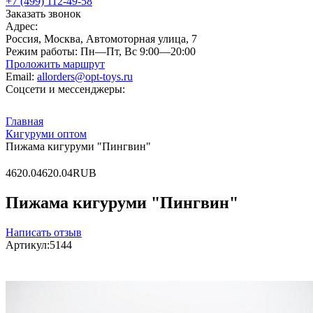
+7 (499) 112-49-58
Заказать звонок
Адрес:
Россия, Москва, Автомоторная улица, 7
Режим работы:
Пн—Пт, Вс 9:00—20:00
Проложить маршрут
Email:
allorders@opt-toys.ru
Соцсети и мессенджеры:
Главная
Кигуруми оптом
Пижама кигуруми "Пингвин"
4
620.04
620.04
RUB
Пижама кигуруми "Пингвин"
Написать отзыв
Артикул:
5144