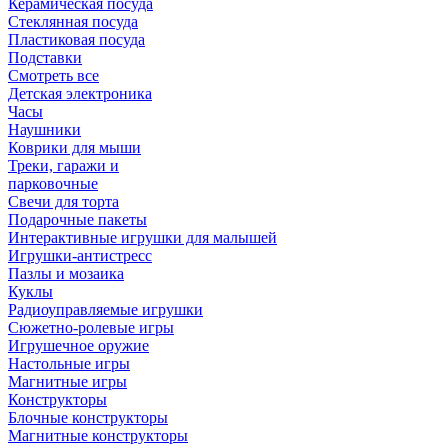
Керамическая посуда
Стеклянная посуда
Пластиковая посуда
Подставки
Смотреть все
Детская электроника
Часы
Наушники
Коврики для мыши
Треки, гаражи и
парковочные
Свечи для торта
Подарочные пакеты
Интерактивные игрушки для малышей
Игрушки-антистресс
Пазлы и мозаика
Куклы
Радиоуправляемые игрушки
Сюжетно-ролевые игры
Игрушечное оружие
Настольные игры
Магнитные игры
Конструкторы
Блочные конструкторы
Магнитные конструкторы