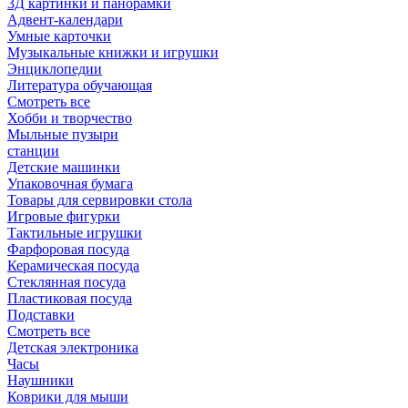
3Д картинки и панорамки
Адвент-календари
Умные карточки
Музыкальные книжки и игрушки
Энциклопедии
Литература обучающая
Смотреть все
Хобби и творчество
Мыльные пузыри
станции
Детские машинки
Упаковочная бумага
Товары для сервировки стола
Игровые фигурки
Тактильные игрушки
Фарфоровая посуда
Керамическая посуда
Стеклянная посуда
Пластиковая посуда
Подставки
Смотреть все
Детская электроника
Часы
Наушники
Коврики для мыши