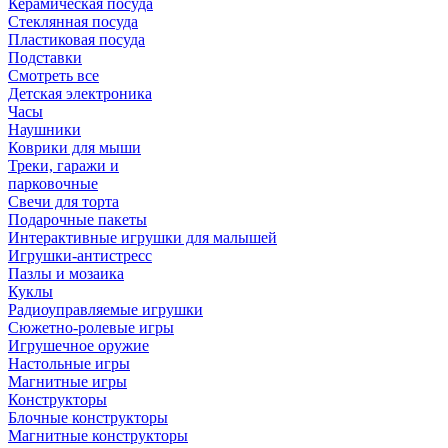
Керамическая посуда
Стеклянная посуда
Пластиковая посуда
Подставки
Смотреть все
Детская электроника
Часы
Наушники
Коврики для мыши
Треки, гаражи и
парковочные
Свечи для торта
Подарочные пакеты
Интерактивные игрушки для малышей
Игрушки-антистресс
Пазлы и мозаика
Куклы
Радиоуправляемые игрушки
Сюжетно-ролевые игры
Игрушечное оружие
Настольные игры
Магнитные игры
Конструкторы
Блочные конструкторы
Магнитные конструкторы