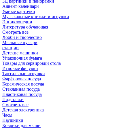
3Д картинки и панорамки
Адвент-календари
Умные карточки
Музыкальные книжки и игрушки
Энциклопедии
Литература обучающая
Смотреть все
Хобби и творчество
Мыльные пузыри
станции
Детские машинки
Упаковочная бумага
Товары для сервировки стола
Игровые фигурки
Тактильные игрушки
Фарфоровая посуда
Керамическая посуда
Стеклянная посуда
Пластиковая посуда
Подставки
Смотреть все
Детская электроника
Часы
Наушники
Коврики для мыши