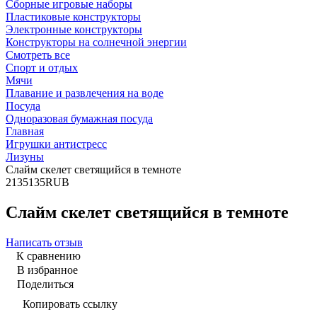
Сборные игровые наборы
Пластиковые конструкторы
Электронные конструкторы
Конструкторы на солнечной энергии
Смотреть все
Спорт и отдых
Мячи
Плавание и развлечения на воде
Посуда
Одноразовая бумажная посуда
Главная
Игрушки антистресс
Лизуны
Слайм скелет светящийся в темноте
2
135
135
RUB
Слайм скелет светящийся в темноте
Написать отзыв
К сравнению
В избранное
Поделиться
Копировать ссылку