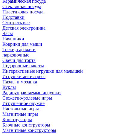
Керамическая посуда
Стеклянная посуда
Пластиковая посуда
Подставки
Смотреть все
Детская электроника
Часы
Наушники
Коврики для мыши
Треки, гаражи и
парковочные
Свечи для торта
Подарочные пакеты
Интерактивные игрушки для малышей
Игрушки-антистресс
Пазлы и мозаика
Куклы
Радиоуправляемые игрушки
Сюжетно-ролевые игры
Игрушечное оружие
Настольные игры
Магнитные игры
Конструкторы
Блочные конструкторы
Магнитные конструкторы