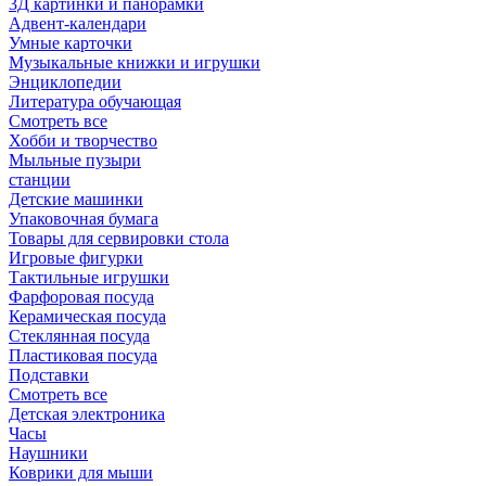
3Д картинки и панорамки
Адвент-календари
Умные карточки
Музыкальные книжки и игрушки
Энциклопедии
Литература обучающая
Смотреть все
Хобби и творчество
Мыльные пузыри
станции
Детские машинки
Упаковочная бумага
Товары для сервировки стола
Игровые фигурки
Тактильные игрушки
Фарфоровая посуда
Керамическая посуда
Стеклянная посуда
Пластиковая посуда
Подставки
Смотреть все
Детская электроника
Часы
Наушники
Коврики для мыши