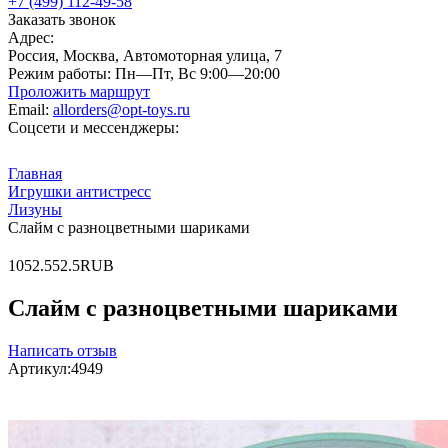
+7 (499) 112-49-58
Заказать звонок
Адрес:
Россия, Москва, Автомоторная улица, 7
Режим работы:
Пн—Пт, Вс 9:00—20:00
Проложить маршрут
Email:
allorders@opt-toys.ru
Соцсети и мессенджеры:
Главная
Игрушки антистресс
Лизуны
Слайм с разноцветными шариками
10
52.5
52.5
RUB
Слайм с разноцветными шариками
Написать отзыв
Артикул:
4949