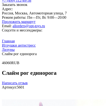
+7 (499) 112-49-58
Заказать звонок
Адрес:
Россия, Москва, Автомоторная улица, 7
Режим работы:
Пн—Пт, Вс 9:00—20:00
Проложить маршрут
Email:
allorders@opt-toys.ru
Соцсети и мессенджеры:
Главная
Игрушки антистресс
Лизуны
Слайм рог единорога
4
60
60
RUB
Слайм рог единорога
Написать отзыв
Артикул:
5601