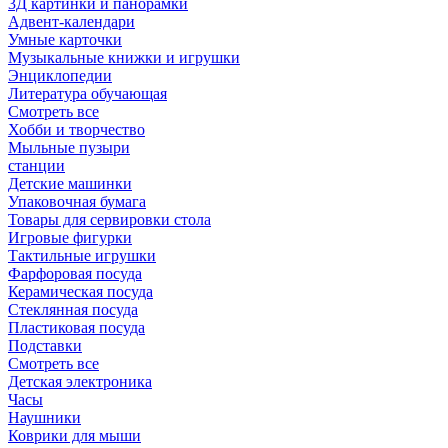
3Д картинки и панорамки
Адвент-календари
Умные карточки
Музыкальные книжки и игрушки
Энциклопедии
Литература обучающая
Смотреть все
Хобби и творчество
Мыльные пузыри
станции
Детские машинки
Упаковочная бумага
Товары для сервировки стола
Игровые фигурки
Тактильные игрушки
Фарфоровая посуда
Керамическая посуда
Стеклянная посуда
Пластиковая посуда
Подставки
Смотреть все
Детская электроника
Часы
Наушники
Коврики для мыши