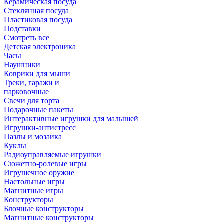
Керамическая посуда
Стеклянная посуда
Пластиковая посуда
Подставки
Смотреть все
Детская электроника
Часы
Наушники
Коврики для мыши
Треки, гаражи и
парковочные
Свечи для торта
Подарочные пакеты
Интерактивные игрушки для малышей
Игрушки-антистресс
Пазлы и мозаика
Куклы
Радиоуправляемые игрушки
Сюжетно-ролевые игры
Игрушечное оружие
Настольные игры
Магнитные игры
Конструкторы
Блочные конструкторы
Магнитные конструкторы