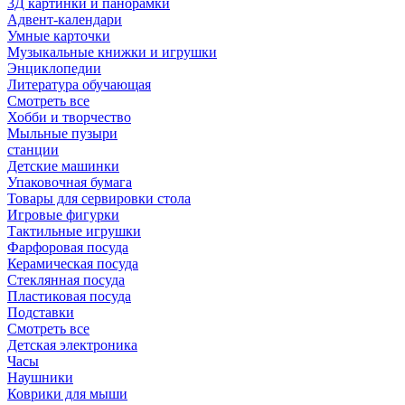
3Д картинки и панорамки
Адвент-календари
Умные карточки
Музыкальные книжки и игрушки
Энциклопедии
Литература обучающая
Смотреть все
Хобби и творчество
Мыльные пузыри
станции
Детские машинки
Упаковочная бумага
Товары для сервировки стола
Игровые фигурки
Тактильные игрушки
Фарфоровая посуда
Керамическая посуда
Стеклянная посуда
Пластиковая посуда
Подставки
Смотреть все
Детская электроника
Часы
Наушники
Коврики для мыши