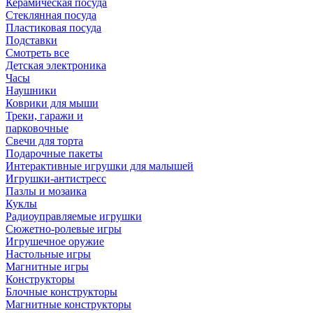
Керамическая посуда
Стеклянная посуда
Пластиковая посуда
Подставки
Смотреть все
Детская электроника
Часы
Наушники
Коврики для мыши
Треки, гаражи и
парковочные
Свечи для торта
Подарочные пакеты
Интерактивные игрушки для малышей
Игрушки-антистресс
Пазлы и мозаика
Куклы
Радиоуправляемые игрушки
Сюжетно-ролевые игры
Игрушечное оружие
Настольные игры
Магнитные игры
Конструкторы
Блочные конструкторы
Магнитные конструкторы