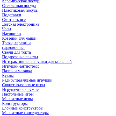
Керамическая посуда
Стеклянная посуда
Пластиковая посуда
Подставки
Смотреть все
Детская электроника
Часы
Наушники
Коврики для мыши
Треки, гаражи и
парковочные
Свечи для торта
Подарочные пакеты
Интерактивные игрушки для малышей
Игрушки-антистресс
Пазлы и мозаика
Куклы
Радиоуправляемые игрушки
Сюжетно-ролевые игры
Игрушечное оружие
Настольные игры
Магнитные игры
Конструкторы
Блочные конструкторы
Магнитные конструкторы