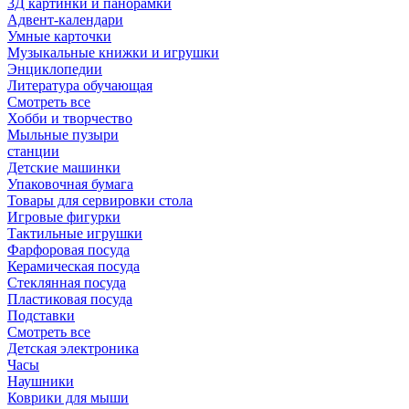
3Д картинки и панорамки
Адвент-календари
Умные карточки
Музыкальные книжки и игрушки
Энциклопедии
Литература обучающая
Смотреть все
Хобби и творчество
Мыльные пузыри
станции
Детские машинки
Упаковочная бумага
Товары для сервировки стола
Игровые фигурки
Тактильные игрушки
Фарфоровая посуда
Керамическая посуда
Стеклянная посуда
Пластиковая посуда
Подставки
Смотреть все
Детская электроника
Часы
Наушники
Коврики для мыши