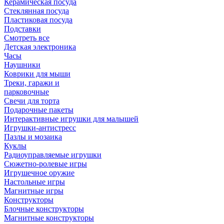
Керамическая посуда
Стеклянная посуда
Пластиковая посуда
Подставки
Смотреть все
Детская электроника
Часы
Наушники
Коврики для мыши
Треки, гаражи и
парковочные
Свечи для торта
Подарочные пакеты
Интерактивные игрушки для малышей
Игрушки-антистресс
Пазлы и мозаика
Куклы
Радиоуправляемые игрушки
Сюжетно-ролевые игры
Игрушечное оружие
Настольные игры
Магнитные игры
Конструкторы
Блочные конструкторы
Магнитные конструкторы