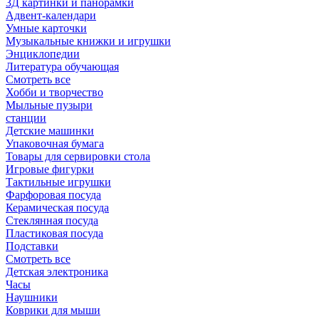
3Д картинки и панорамки
Адвент-календари
Умные карточки
Музыкальные книжки и игрушки
Энциклопедии
Литература обучающая
Смотреть все
Хобби и творчество
Мыльные пузыри
станции
Детские машинки
Упаковочная бумага
Товары для сервировки стола
Игровые фигурки
Тактильные игрушки
Фарфоровая посуда
Керамическая посуда
Стеклянная посуда
Пластиковая посуда
Подставки
Смотреть все
Детская электроника
Часы
Наушники
Коврики для мыши