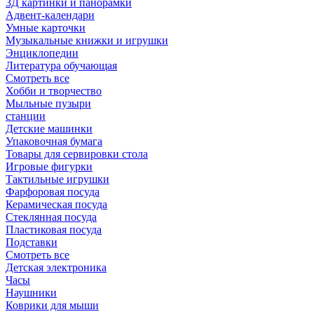
3Д картинки и панорамки
Адвент-календари
Умные карточки
Музыкальные книжки и игрушки
Энциклопедии
Литература обучающая
Смотреть все
Хобби и творчество
Мыльные пузыри
станции
Детские машинки
Упаковочная бумага
Товары для сервировки стола
Игровые фигурки
Тактильные игрушки
Фарфоровая посуда
Керамическая посуда
Стеклянная посуда
Пластиковая посуда
Подставки
Смотреть все
Детская электроника
Часы
Наушники
Коврики для мыши