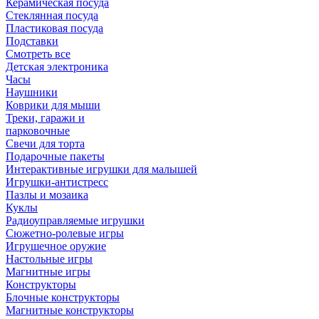
Керамическая посуда
Стеклянная посуда
Пластиковая посуда
Подставки
Смотреть все
Детская электроника
Часы
Наушники
Коврики для мыши
Треки, гаражи и
парковочные
Свечи для торта
Подарочные пакеты
Интерактивные игрушки для малышей
Игрушки-антистресс
Пазлы и мозаика
Куклы
Радиоуправляемые игрушки
Сюжетно-ролевые игры
Игрушечное оружие
Настольные игры
Магнитные игры
Конструкторы
Блочные конструкторы
Магнитные конструкторы