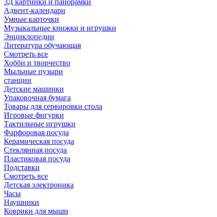
3Д картинки и панорамки
Адвент-календари
Умные карточки
Музыкальные книжки и игрушки
Энциклопедии
Литература обучающая
Смотреть все
Хобби и творчество
Мыльные пузыри
станции
Детские машинки
Упаковочная бумага
Товары для сервировки стола
Игровые фигурки
Тактильные игрушки
Фарфоровая посуда
Керамическая посуда
Стеклянная посуда
Пластиковая посуда
Подставки
Смотреть все
Детская электроника
Часы
Наушники
Коврики для мыши