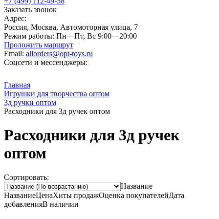
+7 (499) 112-49-58
Заказать звонок
Адрес:
Россия, Москва, Автомоторная улица, 7
Режим работы:
Пн—Пт, Вс 9:00—20:00
Проложить маршрут
Email:
allorders@opt-toys.ru
Соцсети и мессенджеры:
Главная
Игрушки для творчества оптом
3д ручки оптом
Расходники для 3д ручек оптом
Расходники для 3д ручек
оптом
Сортировать:
Название
Название
Цена
Хиты продаж
Оценка
покупателей
Дата
добавления
В наличии