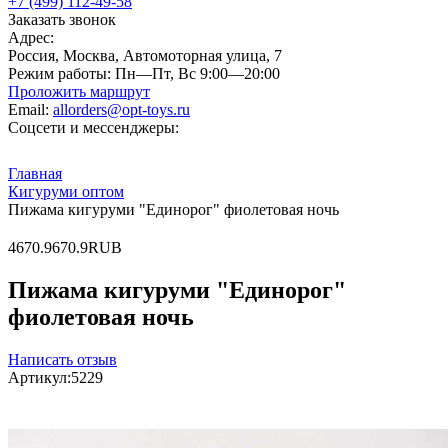
+7 (499) 112-49-58
Заказать звонок
Адрес:
Россия, Москва, Автомоторная улица, 7
Режим работы:
Пн—Пт, Вс 9:00—20:00
Проложить маршрут
Email:
allorders@opt-toys.ru
Соцсети и мессенджеры:
Главная
Кигуруми оптом
Пижама кигуруми "Единорог" фиолетовая ночь
4
670.9
670.9
RUB
Пижама кигуруми "Единорог"
фиолетовая ночь
Написать отзыв
Артикул:
5229