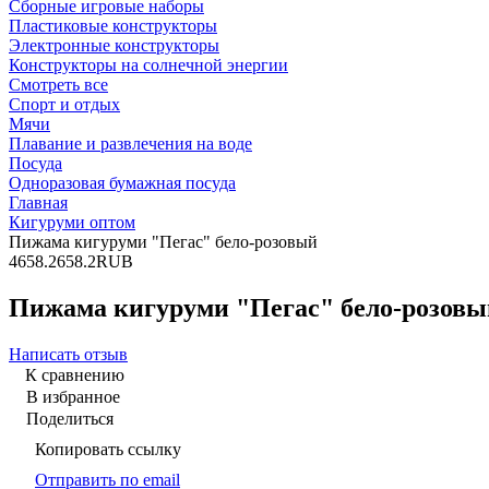
Сборные игровые наборы
Пластиковые конструкторы
Электронные конструкторы
Конструкторы на солнечной энергии
Смотреть все
Спорт и отдых
Мячи
Плавание и развлечения на воде
Посуда
Одноразовая бумажная посуда
Главная
Кигуруми оптом
Пижама кигуруми "Пегас" бело-розовый
4
658.2
658.2
RUB
Пижама кигуруми "Пегас" бело-розовы
Написать отзыв
К сравнению
В избранное
Поделиться
Копировать ссылку
Отправить по email