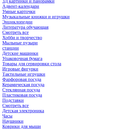
3Д картинки и панорамки
Адвент-календари
Умные карточки
Музыкальные книжки и игрушки
Энциклопедии
Литература обучающая
Смотреть все
Хобби и творчество
Мыльные пузыри
станции
Детские машинки
Упаковочная бумага
Товары для сервировки стола
Игровые фигурки
Тактильные игрушки
Фарфоровая посуда
Керамическая посуда
Стеклянная посуда
Пластиковая посуда
Подставки
Смотреть все
Детская электроника
Часы
Наушники
Коврики для мыши