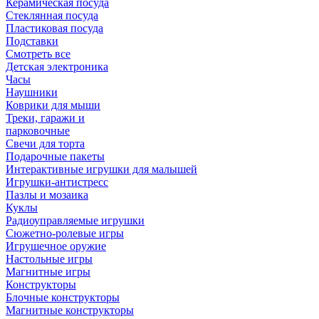
Керамическая посуда
Стеклянная посуда
Пластиковая посуда
Подставки
Смотреть все
Детская электроника
Часы
Наушники
Коврики для мыши
Треки, гаражи и
парковочные
Свечи для торта
Подарочные пакеты
Интерактивные игрушки для малышей
Игрушки-антистресс
Пазлы и мозаика
Куклы
Радиоуправляемые игрушки
Сюжетно-ролевые игры
Игрушечное оружие
Настольные игры
Магнитные игры
Конструкторы
Блочные конструкторы
Магнитные конструкторы