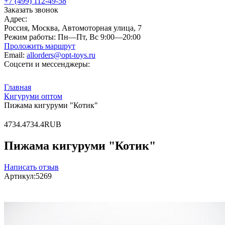
+7 (499) 112-49-58
Заказать звонок
Адрес:
Россия, Москва, Автомоторная улица, 7
Режим работы:
Пн—Пт, Вс 9:00—20:00
Проложить маршрут
Email:
allorders@opt-toys.ru
Соцсети и мессенджеры:
Главная
Кигуруми оптом
Пижама кигуруми "Котик"
4
734.4
734.4
RUB
Пижама кигуруми "Котик"
Написать отзыв
Артикул:
5269