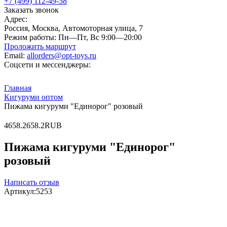
+7 (499) 112-49-58
Заказать звонок
Адрес:
Россия, Москва, Автомоторная улица, 7
Режим работы:
Пн—Пт, Вс 9:00—20:00
Проложить маршрут
Email:
allorders@opt-toys.ru
Соцсети и мессенджеры:
Главная
Кигуруми оптом
Пижама кигуруми "Единорог" розовый
4
658.2
658.2
RUB
Пижама кигуруми "Единорог"
розовый
Написать отзыв
Артикул:
5253