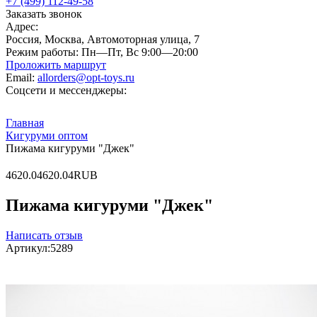
+7 (499) 112-49-58
Заказать звонок
Адрес:
Россия, Москва, Автомоторная улица, 7
Режим работы:
Пн—Пт, Вс 9:00—20:00
Проложить маршрут
Email:
allorders@opt-toys.ru
Соцсети и мессенджеры:
Главная
Кигуруми оптом
Пижама кигуруми "Джек"
4
620.04
620.04
RUB
Пижама кигуруми "Джек"
Написать отзыв
Артикул:
5289