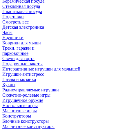
Керамическая посуда
Стеклянная посуда
Пластиковая посуда
Подставки
Смотреть все
Детская электроника
Часы
Наушники
Коврики для мыши
Треки, гаражи и
парковочные
Свечи для торта
Подарочные пакеты
Интерактивные игрушки для малышей
Игрушки-антистресс
Пазлы и мозаика
Куклы
Радиоуправляемые игрушки
Сюжетно-ролевые игры
Игрушечное оружие
Настольные игры
Магнитные игры
Конструкторы
Блочные конструкторы
Магнитные конструкторы