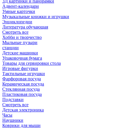
3Д картинки и панорамки
Адвент-календари
Умные карточки
Музыкальные книжки и игрушки
Энциклопедии
Литература обучающая
Смотреть все
Хобби и творчество
Мыльные пузыри
станции
Детские машинки
Упаковочная бумага
Товары для сервировки стола
Игровые фигурки
Тактильные игрушки
Фарфоровая посуда
Керамическая посуда
Стеклянная посуда
Пластиковая посуда
Подставки
Смотреть все
Детская электроника
Часы
Наушники
Коврики для мыши