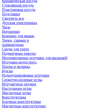
Керамическая посуда
Стеклянная посуда
Пластиковая посуда
Подставки
Смотреть все
Детская электроника
Часы
Наушники
Коврики для мыши
Треки, гаражи и
парковочные
Свечи для торта
Подарочные пакеты
Интерактивные игрушки для малышей
Игрушки-антистресс
Пазлы и мозаика
Куклы
Радиоуправляемые игрушки
Сюжетно-ролевые игры
Игрушечное оружие
Настольные игры
Магнитные игры
Конструкторы
Блочные конструкторы
Магнитные конструкторы