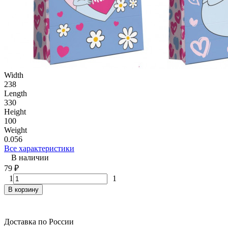
Width
238
Length
330
Height
100
Weight
0.056
Все характеристики
В наличии
79
₽
1
1
В корзину
Доставка по России