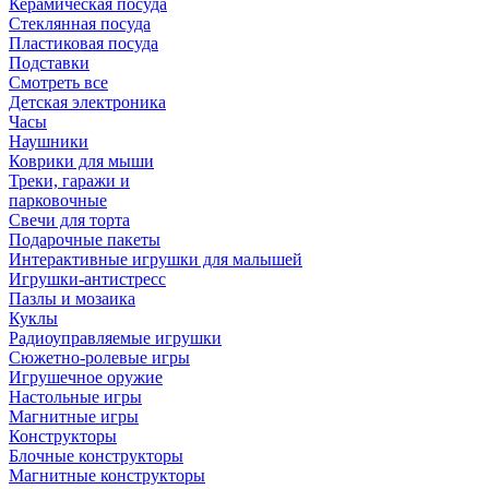
Керамическая посуда
Стеклянная посуда
Пластиковая посуда
Подставки
Смотреть все
Детская электроника
Часы
Наушники
Коврики для мыши
Треки, гаражи и
парковочные
Свечи для торта
Подарочные пакеты
Интерактивные игрушки для малышей
Игрушки-антистресс
Пазлы и мозаика
Куклы
Радиоуправляемые игрушки
Сюжетно-ролевые игры
Игрушечное оружие
Настольные игры
Магнитные игры
Конструкторы
Блочные конструкторы
Магнитные конструкторы