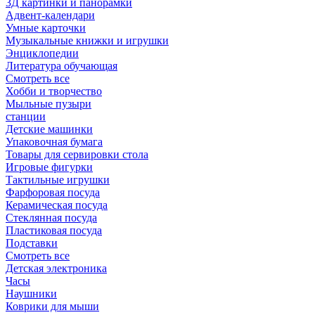
3Д картинки и панорамки
Адвент-календари
Умные карточки
Музыкальные книжки и игрушки
Энциклопедии
Литература обучающая
Смотреть все
Хобби и творчество
Мыльные пузыри
станции
Детские машинки
Упаковочная бумага
Товары для сервировки стола
Игровые фигурки
Тактильные игрушки
Фарфоровая посуда
Керамическая посуда
Стеклянная посуда
Пластиковая посуда
Подставки
Смотреть все
Детская электроника
Часы
Наушники
Коврики для мыши