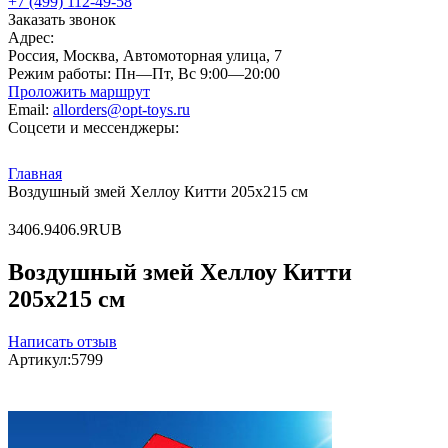
+7 (499) 112-49-58
Заказать звонок
Адрес:
Россия, Москва, Автомоторная улица, 7
Режим работы:
Пн—Пт, Вс 9:00—20:00
Проложить маршрут
Email:
allorders@opt-toys.ru
Соцсети и мессенджеры:
Главная
Воздушный змей Хеллоу Китти 205x215 см
3
406.9
406.9
RUB
Воздушный змей Хеллоу Китти
205x215 см
Написать отзыв
Артикул:
5799