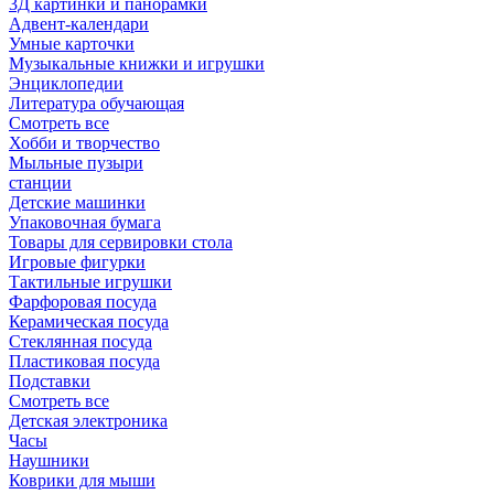
3Д картинки и панорамки
Адвент-календари
Умные карточки
Музыкальные книжки и игрушки
Энциклопедии
Литература обучающая
Смотреть все
Хобби и творчество
Мыльные пузыри
станции
Детские машинки
Упаковочная бумага
Товары для сервировки стола
Игровые фигурки
Тактильные игрушки
Фарфоровая посуда
Керамическая посуда
Стеклянная посуда
Пластиковая посуда
Подставки
Смотреть все
Детская электроника
Часы
Наушники
Коврики для мыши