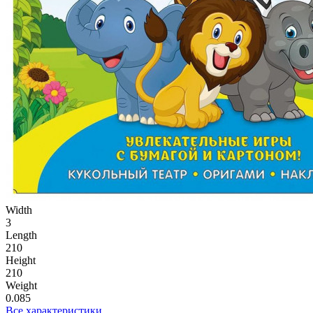
Width
3
Length
210
Height
210
Weight
0.085
Все характеристики