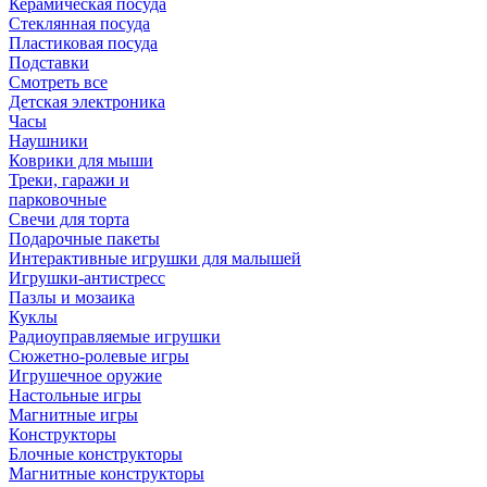
Керамическая посуда
Стеклянная посуда
Пластиковая посуда
Подставки
Смотреть все
Детская электроника
Часы
Наушники
Коврики для мыши
Треки, гаражи и
парковочные
Свечи для торта
Подарочные пакеты
Интерактивные игрушки для малышей
Игрушки-антистресс
Пазлы и мозаика
Куклы
Радиоуправляемые игрушки
Сюжетно-ролевые игры
Игрушечное оружие
Настольные игры
Магнитные игры
Конструкторы
Блочные конструкторы
Магнитные конструкторы