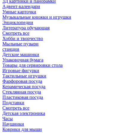
3Д картинки и панорамки
Адвент-календари
Умные карточки
Музыкальные книжки и игрушки
Энциклопедии
Литература обучающая
Смотреть все
Хобби и творчество
Мыльные пузыри
станции
Детские машинки
Упаковочная бумага
Товары для сервировки стола
Игровые фигурки
Тактильные игрушки
Фарфоровая посуда
Керамическая посуда
Стеклянная посуда
Пластиковая посуда
Подставки
Смотреть все
Детская электроника
Часы
Наушники
Коврики для мыши