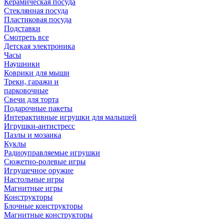
Керамическая посуда
Стеклянная посуда
Пластиковая посуда
Подставки
Смотреть все
Детская электроника
Часы
Наушники
Коврики для мыши
Треки, гаражи и
парковочные
Свечи для торта
Подарочные пакеты
Интерактивные игрушки для малышей
Игрушки-антистресс
Пазлы и мозаика
Куклы
Радиоуправляемые игрушки
Сюжетно-ролевые игры
Игрушечное оружие
Настольные игры
Магнитные игры
Конструкторы
Блочные конструкторы
Магнитные конструкторы