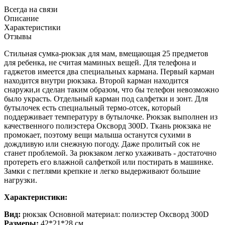
Всегда на связи
Описание
Характеристики
Отзывы
Стильная сумка-рюкзак для мам, вмещающая 25 предметов
для ребенка, не считая маминых вещей. Для телефона и
гаджетов имеется два специальных кармана. Первый карман
находится внутри рюкзака. Второй карман находится
снаружи,и сделан таким образом, что бы телефон невозможно
было украсть. Отдельный карман под салфетки и зонт. Для
бутылочек есть специальный термо-отсек, который
поддерживает температуру в бутылочке. Рюкзак выполнен из
качественного полиэстера Оксворд 300D. Ткань рюкзака не
промокает, поэтому вещи малыша останутся сухими в
дождливую или снежную погоду. Даже пролитый сок не
станет проблемой. За рюкзаком легко ухаживать - достаточно
протереть его влажной салфеткой или постирать в машинке.
Замки с петлями крепкие и легко выдерживают большие
нагрузки.
Характеристики:
Вид:
рюкзак Основной материал: полиэстер Оксворд 300D
Размеры:
42*21*28 см