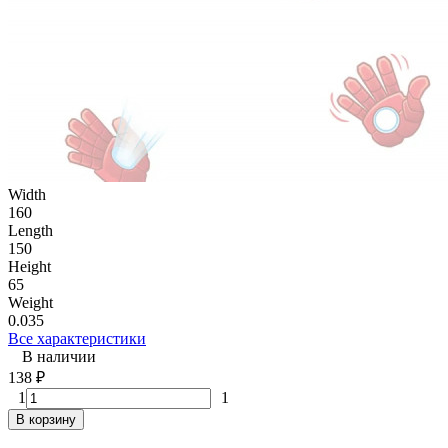
Width
160
Length
150
Height
65
Weight
0.035
Все характеристики
В наличии
138
₽
1
1
В корзину