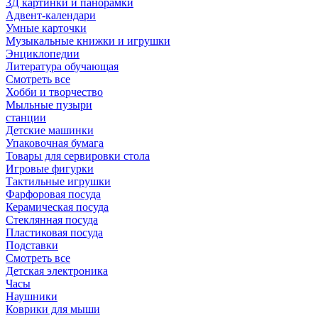
3Д картинки и панорамки
Адвент-календари
Умные карточки
Музыкальные книжки и игрушки
Энциклопедии
Литература обучающая
Смотреть все
Хобби и творчество
Мыльные пузыри
станции
Детские машинки
Упаковочная бумага
Товары для сервировки стола
Игровые фигурки
Тактильные игрушки
Фарфоровая посуда
Керамическая посуда
Стеклянная посуда
Пластиковая посуда
Подставки
Смотреть все
Детская электроника
Часы
Наушники
Коврики для мыши