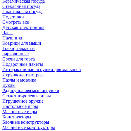
Керамическая посуда
Стеклянная посуда
Пластиковая посуда
Подставки
Смотреть все
Детская электроника
Часы
Наушники
Коврики для мыши
Треки, гаражи и
парковочные
Свечи для торта
Подарочные пакеты
Интерактивные игрушки для малышей
Игрушки-антистресс
Пазлы и мозаика
Куклы
Радиоуправляемые игрушки
Сюжетно-ролевые игры
Игрушечное оружие
Настольные игры
Магнитные игры
Конструкторы
Блочные конструкторы
Магнитные конструкторы