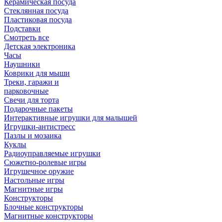
Керамическая посуда
Стеклянная посуда
Пластиковая посуда
Подставки
Смотреть все
Детская электроника
Часы
Наушники
Коврики для мыши
Треки, гаражи и
парковочные
Свечи для торта
Подарочные пакеты
Интерактивные игрушки для малышей
Игрушки-антистресс
Пазлы и мозаика
Куклы
Радиоуправляемые игрушки
Сюжетно-ролевые игры
Игрушечное оружие
Настольные игры
Магнитные игры
Конструкторы
Блочные конструкторы
Магнитные конструкторы