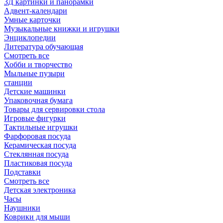
3Д картинки и панорамки
Адвент-календари
Умные карточки
Музыкальные книжки и игрушки
Энциклопедии
Литература обучающая
Смотреть все
Хобби и творчество
Мыльные пузыри
станции
Детские машинки
Упаковочная бумага
Товары для сервировки стола
Игровые фигурки
Тактильные игрушки
Фарфоровая посуда
Керамическая посуда
Стеклянная посуда
Пластиковая посуда
Подставки
Смотреть все
Детская электроника
Часы
Наушники
Коврики для мыши