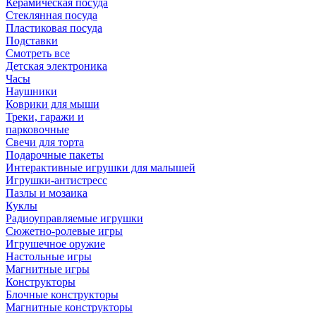
Керамическая посуда
Стеклянная посуда
Пластиковая посуда
Подставки
Смотреть все
Детская электроника
Часы
Наушники
Коврики для мыши
Треки, гаражи и
парковочные
Свечи для торта
Подарочные пакеты
Интерактивные игрушки для малышей
Игрушки-антистресс
Пазлы и мозаика
Куклы
Радиоуправляемые игрушки
Сюжетно-ролевые игры
Игрушечное оружие
Настольные игры
Магнитные игры
Конструкторы
Блочные конструкторы
Магнитные конструкторы