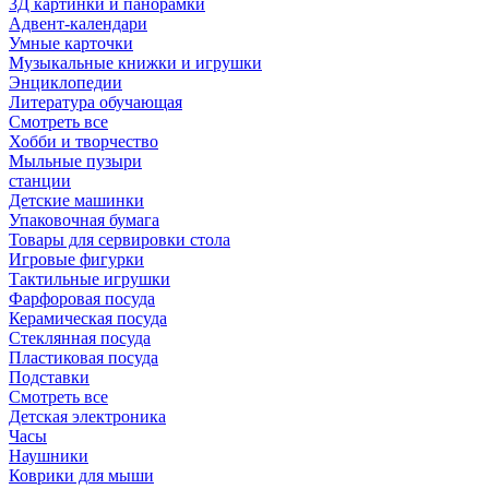
3Д картинки и панорамки
Адвент-календари
Умные карточки
Музыкальные книжки и игрушки
Энциклопедии
Литература обучающая
Смотреть все
Хобби и творчество
Мыльные пузыри
станции
Детские машинки
Упаковочная бумага
Товары для сервировки стола
Игровые фигурки
Тактильные игрушки
Фарфоровая посуда
Керамическая посуда
Стеклянная посуда
Пластиковая посуда
Подставки
Смотреть все
Детская электроника
Часы
Наушники
Коврики для мыши