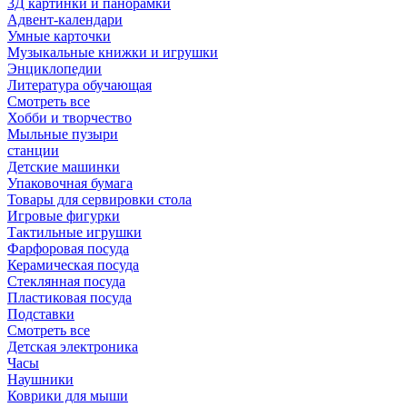
3Д картинки и панорамки
Адвент-календари
Умные карточки
Музыкальные книжки и игрушки
Энциклопедии
Литература обучающая
Смотреть все
Хобби и творчество
Мыльные пузыри
станции
Детские машинки
Упаковочная бумага
Товары для сервировки стола
Игровые фигурки
Тактильные игрушки
Фарфоровая посуда
Керамическая посуда
Стеклянная посуда
Пластиковая посуда
Подставки
Смотреть все
Детская электроника
Часы
Наушники
Коврики для мыши