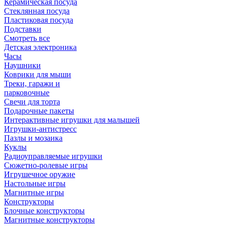
Керамическая посуда
Стеклянная посуда
Пластиковая посуда
Подставки
Смотреть все
Детская электроника
Часы
Наушники
Коврики для мыши
Треки, гаражи и
парковочные
Свечи для торта
Подарочные пакеты
Интерактивные игрушки для малышей
Игрушки-антистресс
Пазлы и мозаика
Куклы
Радиоуправляемые игрушки
Сюжетно-ролевые игры
Игрушечное оружие
Настольные игры
Магнитные игры
Конструкторы
Блочные конструкторы
Магнитные конструкторы