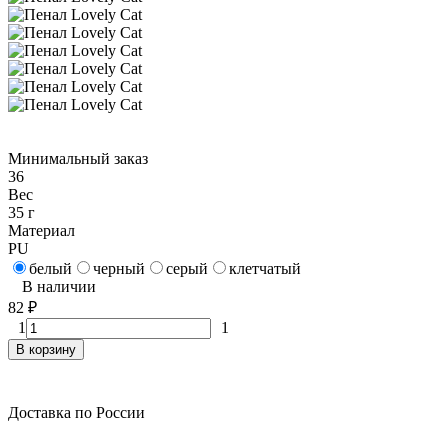
Минимальный заказ
36
Вес
35 г
Материал
PU
белый
черный
серый
клетчатый
В наличии
82
₽
1
1
В корзину
Доставка по России