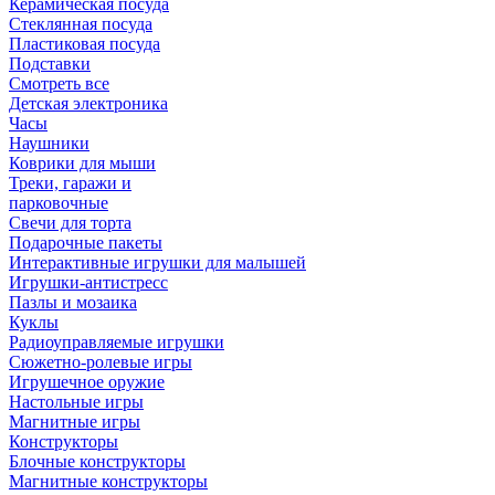
Керамическая посуда
Стеклянная посуда
Пластиковая посуда
Подставки
Смотреть все
Детская электроника
Часы
Наушники
Коврики для мыши
Треки, гаражи и
парковочные
Свечи для торта
Подарочные пакеты
Интерактивные игрушки для малышей
Игрушки-антистресс
Пазлы и мозаика
Куклы
Радиоуправляемые игрушки
Сюжетно-ролевые игры
Игрушечное оружие
Настольные игры
Магнитные игры
Конструкторы
Блочные конструкторы
Магнитные конструкторы