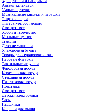
3Д картинки и панорамки
Адвент-календари
Умные карточки
Музыкальные книжки и игрушки
Энциклопедии
Литература обучающая
Смотреть все
Хобби и творчество
Мыльные пузыри
станции
Детские машинки
Упаковочная бумага
Товары для сервировки стола
Игровые фигурки
Тактильные игрушки
Фарфоровая посуда
Керамическая посуда
Стеклянная посуда
Пластиковая посуда
Подставки
Смотреть все
Детская электроника
Часы
Наушники
Коврики для мыши