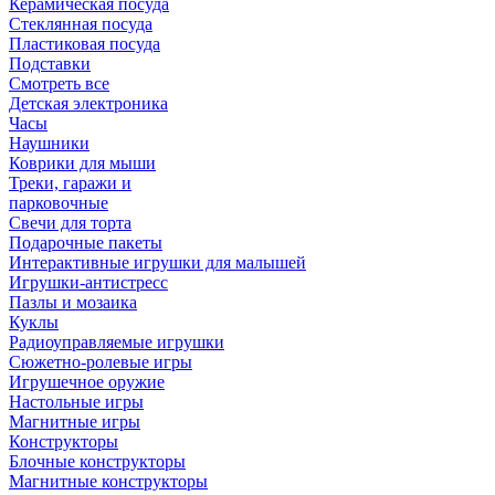
Керамическая посуда
Стеклянная посуда
Пластиковая посуда
Подставки
Смотреть все
Детская электроника
Часы
Наушники
Коврики для мыши
Треки, гаражи и
парковочные
Свечи для торта
Подарочные пакеты
Интерактивные игрушки для малышей
Игрушки-антистресс
Пазлы и мозаика
Куклы
Радиоуправляемые игрушки
Сюжетно-ролевые игры
Игрушечное оружие
Настольные игры
Магнитные игры
Конструкторы
Блочные конструкторы
Магнитные конструкторы