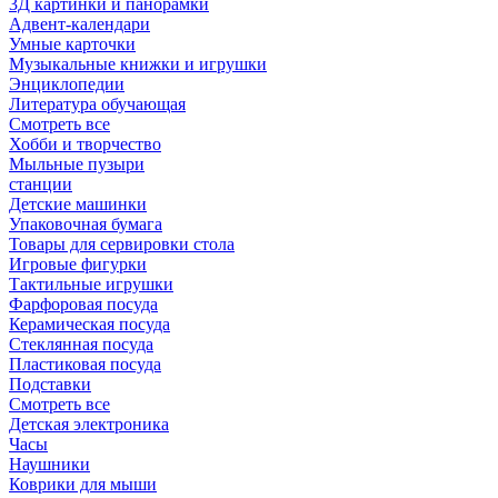
3Д картинки и панорамки
Адвент-календари
Умные карточки
Музыкальные книжки и игрушки
Энциклопедии
Литература обучающая
Смотреть все
Хобби и творчество
Мыльные пузыри
станции
Детские машинки
Упаковочная бумага
Товары для сервировки стола
Игровые фигурки
Тактильные игрушки
Фарфоровая посуда
Керамическая посуда
Стеклянная посуда
Пластиковая посуда
Подставки
Смотреть все
Детская электроника
Часы
Наушники
Коврики для мыши