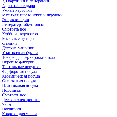
3Д картинки и панорамки
Адвент-календари
Умные карточки
Музыкальные книжки и игрушки
Энциклопедии
Литература обучающая
Смотреть все
Хобби и творчество
Мыльные пузыри
станции
Детские машинки
Упаковочная бумага
Товары для сервировки стола
Игровые фигурки
Тактильные игрушки
Фарфоровая посуда
Керамическая посуда
Стеклянная посуда
Пластиковая посуда
Подставки
Смотреть все
Детская электроника
Часы
Наушники
Коврики для мыши