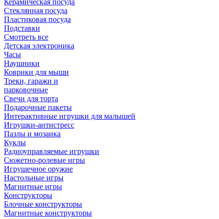
Керамическая посуда
Стеклянная посуда
Пластиковая посуда
Подставки
Смотреть все
Детская электроника
Часы
Наушники
Коврики для мыши
Треки, гаражи и
парковочные
Свечи для торта
Подарочные пакеты
Интерактивные игрушки для малышей
Игрушки-антистресс
Пазлы и мозаика
Куклы
Радиоуправляемые игрушки
Сюжетно-ролевые игры
Игрушечное оружие
Настольные игры
Магнитные игры
Конструкторы
Блочные конструкторы
Магнитные конструкторы