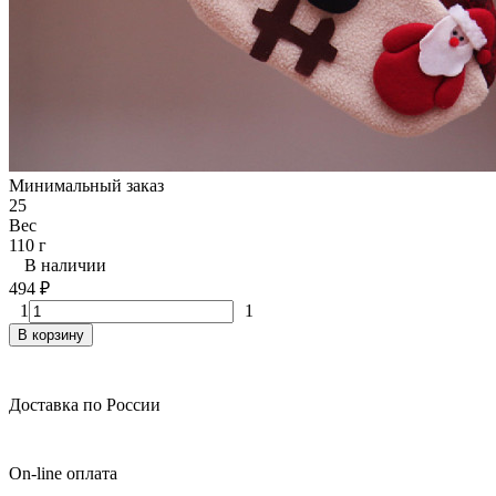
Минимальный заказ
25
Вес
110 г
В наличии
494
₽
1
1
В корзину
Доставка по России
On-line оплата