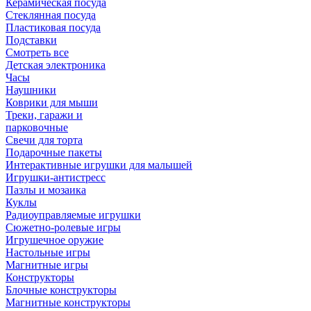
Керамическая посуда
Стеклянная посуда
Пластиковая посуда
Подставки
Смотреть все
Детская электроника
Часы
Наушники
Коврики для мыши
Треки, гаражи и
парковочные
Свечи для торта
Подарочные пакеты
Интерактивные игрушки для малышей
Игрушки-антистресс
Пазлы и мозаика
Куклы
Радиоуправляемые игрушки
Сюжетно-ролевые игры
Игрушечное оружие
Настольные игры
Магнитные игры
Конструкторы
Блочные конструкторы
Магнитные конструкторы