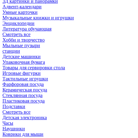
3Д картинки и панорамки
Адвент-календари
Умные карточки
Музыкальные книжки и игрушки
Энциклопедии
Литература обучающая
Смотреть все
Хобби и творчество
Мыльные пузыри
станции
Детские машинки
Упаковочная бумага
Товары для сервировки стола
Игровые фигурки
Тактильные игрушки
Фарфоровая посуда
Керамическая посуда
Стеклянная посуда
Пластиковая посуда
Подставки
Смотреть все
Детская электроника
Часы
Наушники
Коврики для мыши