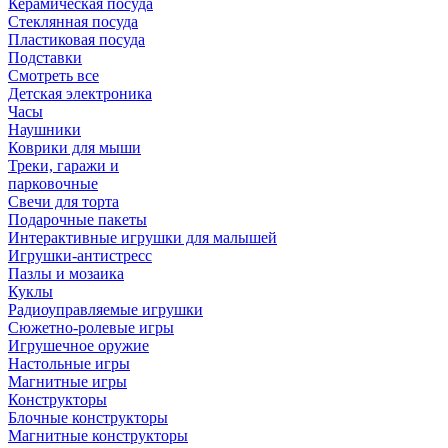
Керамическая посуда
Стеклянная посуда
Пластиковая посуда
Подставки
Смотреть все
Детская электроника
Часы
Наушники
Коврики для мыши
Треки, гаражи и
парковочные
Свечи для торта
Подарочные пакеты
Интерактивные игрушки для малышей
Игрушки-антистресс
Пазлы и мозаика
Куклы
Радиоуправляемые игрушки
Сюжетно-ролевые игры
Игрушечное оружие
Настольные игры
Магнитные игры
Конструкторы
Блочные конструкторы
Магнитные конструкторы