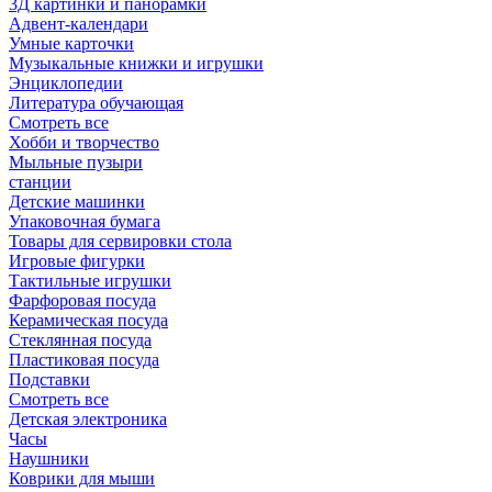
3Д картинки и панорамки
Адвент-календари
Умные карточки
Музыкальные книжки и игрушки
Энциклопедии
Литература обучающая
Смотреть все
Хобби и творчество
Мыльные пузыри
станции
Детские машинки
Упаковочная бумага
Товары для сервировки стола
Игровые фигурки
Тактильные игрушки
Фарфоровая посуда
Керамическая посуда
Стеклянная посуда
Пластиковая посуда
Подставки
Смотреть все
Детская электроника
Часы
Наушники
Коврики для мыши