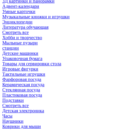
3Д картинки и панорамки
Адвент-календари
Умные карточки
Музыкальные книжки и игрушки
Энциклопедии
Литература обучающая
Смотреть все
Хобби и творчество
Мыльные пузыри
станции
Детские машинки
Упаковочная бумага
Товары для сервировки стола
Игровые фигурки
Тактильные игрушки
Фарфоровая посуда
Керамическая посуда
Стеклянная посуда
Пластиковая посуда
Подставки
Смотреть все
Детская электроника
Часы
Наушники
Коврики для мыши