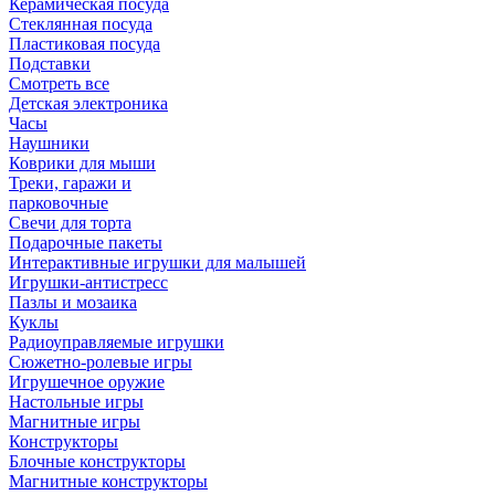
Керамическая посуда
Стеклянная посуда
Пластиковая посуда
Подставки
Смотреть все
Детская электроника
Часы
Наушники
Коврики для мыши
Треки, гаражи и
парковочные
Свечи для торта
Подарочные пакеты
Интерактивные игрушки для малышей
Игрушки-антистресс
Пазлы и мозаика
Куклы
Радиоуправляемые игрушки
Сюжетно-ролевые игры
Игрушечное оружие
Настольные игры
Магнитные игры
Конструкторы
Блочные конструкторы
Магнитные конструкторы