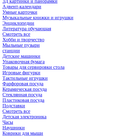
3Д картинки и панорамки
Адвент-календари
Умные карточки
Музыкальные книжки и игрушки
Энциклопедии
Литература обучающая
Смотреть все
Хобби и творчество
Мыльные пузыри
станции
Детские машинки
Упаковочная бумага
Товары для сервировки стола
Игровые фигурки
Тактильные игрушки
Фарфоровая посуда
Керамическая посуда
Стеклянная посуда
Пластиковая посуда
Подставки
Смотреть все
Детская электроника
Часы
Наушники
Коврики для мыши