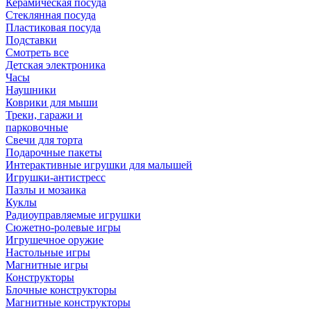
Керамическая посуда
Стеклянная посуда
Пластиковая посуда
Подставки
Смотреть все
Детская электроника
Часы
Наушники
Коврики для мыши
Треки, гаражи и
парковочные
Свечи для торта
Подарочные пакеты
Интерактивные игрушки для малышей
Игрушки-антистресс
Пазлы и мозаика
Куклы
Радиоуправляемые игрушки
Сюжетно-ролевые игры
Игрушечное оружие
Настольные игры
Магнитные игры
Конструкторы
Блочные конструкторы
Магнитные конструкторы