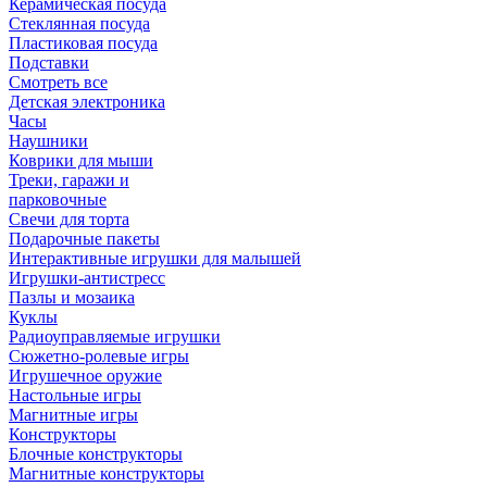
Керамическая посуда
Стеклянная посуда
Пластиковая посуда
Подставки
Смотреть все
Детская электроника
Часы
Наушники
Коврики для мыши
Треки, гаражи и
парковочные
Свечи для торта
Подарочные пакеты
Интерактивные игрушки для малышей
Игрушки-антистресс
Пазлы и мозаика
Куклы
Радиоуправляемые игрушки
Сюжетно-ролевые игры
Игрушечное оружие
Настольные игры
Магнитные игры
Конструкторы
Блочные конструкторы
Магнитные конструкторы