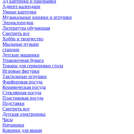
3Д картинки и панорамки
Адвент-календари
Умные карточки
Музыкальные книжки и игрушки
Энциклопедии
Литература обучающая
Смотреть все
Хобби и творчество
Мыльные пузыри
станции
Детские машинки
Упаковочная бумага
Товары для сервировки стола
Игровые фигурки
Тактильные игрушки
Фарфоровая посуда
Керамическая посуда
Стеклянная посуда
Пластиковая посуда
Подставки
Смотреть все
Детская электроника
Часы
Наушники
Коврики для мыши