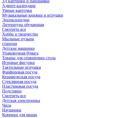
3Д картинки и панорамки
Адвент-календари
Умные карточки
Музыкальные книжки и игрушки
Энциклопедии
Литература обучающая
Смотреть все
Хобби и творчество
Мыльные пузыри
станции
Детские машинки
Упаковочная бумага
Товары для сервировки стола
Игровые фигурки
Тактильные игрушки
Фарфоровая посуда
Керамическая посуда
Стеклянная посуда
Пластиковая посуда
Подставки
Смотреть все
Детская электроника
Часы
Наушники
Коврики для мыши