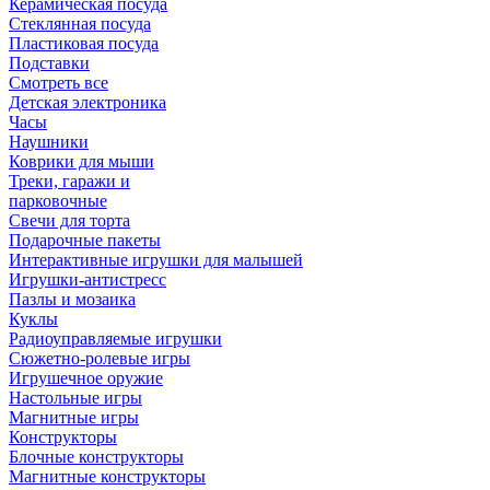
Керамическая посуда
Стеклянная посуда
Пластиковая посуда
Подставки
Смотреть все
Детская электроника
Часы
Наушники
Коврики для мыши
Треки, гаражи и
парковочные
Свечи для торта
Подарочные пакеты
Интерактивные игрушки для малышей
Игрушки-антистресс
Пазлы и мозаика
Куклы
Радиоуправляемые игрушки
Сюжетно-ролевые игры
Игрушечное оружие
Настольные игры
Магнитные игры
Конструкторы
Блочные конструкторы
Магнитные конструкторы