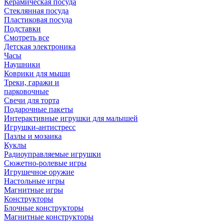
Керамическая посуда
Стеклянная посуда
Пластиковая посуда
Подставки
Смотреть все
Детская электроника
Часы
Наушники
Коврики для мыши
Треки, гаражи и
парковочные
Свечи для торта
Подарочные пакеты
Интерактивные игрушки для малышей
Игрушки-антистресс
Пазлы и мозаика
Куклы
Радиоуправляемые игрушки
Сюжетно-ролевые игры
Игрушечное оружие
Настольные игры
Магнитные игры
Конструкторы
Блочные конструкторы
Магнитные конструкторы