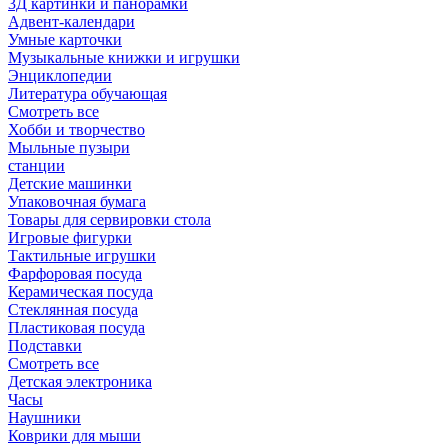
3Д картинки и панорамки
Адвент-календари
Умные карточки
Музыкальные книжки и игрушки
Энциклопедии
Литература обучающая
Смотреть все
Хобби и творчество
Мыльные пузыри
станции
Детские машинки
Упаковочная бумага
Товары для сервировки стола
Игровые фигурки
Тактильные игрушки
Фарфоровая посуда
Керамическая посуда
Стеклянная посуда
Пластиковая посуда
Подставки
Смотреть все
Детская электроника
Часы
Наушники
Коврики для мыши