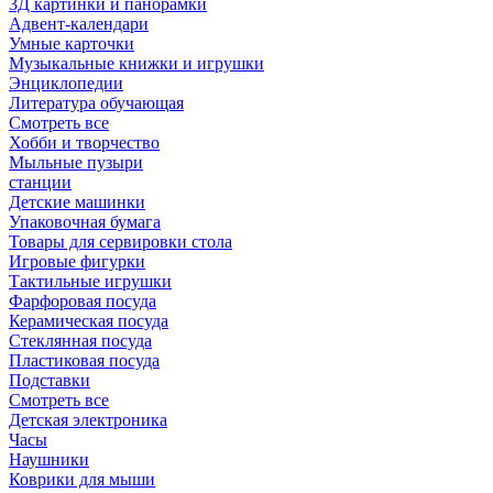
3Д картинки и панорамки
Адвент-календари
Умные карточки
Музыкальные книжки и игрушки
Энциклопедии
Литература обучающая
Смотреть все
Хобби и творчество
Мыльные пузыри
станции
Детские машинки
Упаковочная бумага
Товары для сервировки стола
Игровые фигурки
Тактильные игрушки
Фарфоровая посуда
Керамическая посуда
Стеклянная посуда
Пластиковая посуда
Подставки
Смотреть все
Детская электроника
Часы
Наушники
Коврики для мыши