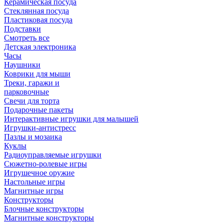
Керамическая посуда
Стеклянная посуда
Пластиковая посуда
Подставки
Смотреть все
Детская электроника
Часы
Наушники
Коврики для мыши
Треки, гаражи и
парковочные
Свечи для торта
Подарочные пакеты
Интерактивные игрушки для малышей
Игрушки-антистресс
Пазлы и мозаика
Куклы
Радиоуправляемые игрушки
Сюжетно-ролевые игры
Игрушечное оружие
Настольные игры
Магнитные игры
Конструкторы
Блочные конструкторы
Магнитные конструкторы