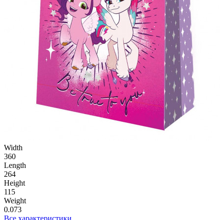
Width
360
Length
264
Height
115
Weight
0.073
Все характеристики