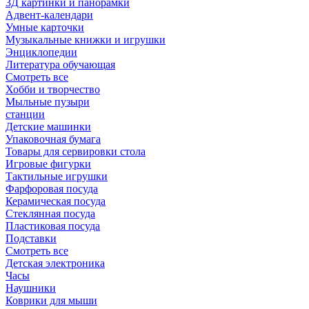
3Д картинки и панорамки
Адвент-календари
Умные карточки
Музыкальные книжки и игрушки
Энциклопедии
Литература обучающая
Смотреть все
Хобби и творчество
Мыльные пузыри
станции
Детские машинки
Упаковочная бумага
Товары для сервировки стола
Игровые фигурки
Тактильные игрушки
Фарфоровая посуда
Керамическая посуда
Стеклянная посуда
Пластиковая посуда
Подставки
Смотреть все
Детская электроника
Часы
Наушники
Коврики для мыши