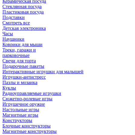
Керамическая посуда
Стеклянная посуда
Пластиковая посуда
Подставки
Смотреть все
Детская электроника
Часы
Наушники
Коврики для мыши
Треки, гаражи и
парковочные
Свечи для торта
Подарочные пакеты
Интерактивные игрушки для малышей
Игрушки-антистресс
Пазлы и мозаика
Куклы
Радиоуправляемые игрушки
Сюжетно-ролевые игры
Игрушечное оружие
Настольные игры
Магнитные игры
Конструкторы
Блочные конструкторы
Магнитные конструкторы