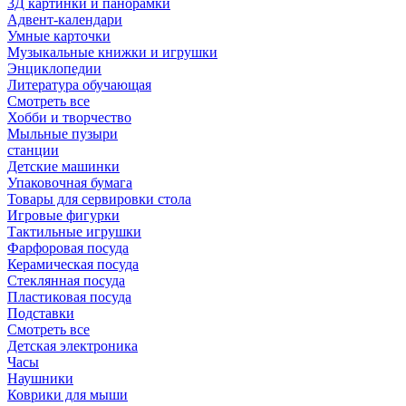
3Д картинки и панорамки
Адвент-календари
Умные карточки
Музыкальные книжки и игрушки
Энциклопедии
Литература обучающая
Смотреть все
Хобби и творчество
Мыльные пузыри
станции
Детские машинки
Упаковочная бумага
Товары для сервировки стола
Игровые фигурки
Тактильные игрушки
Фарфоровая посуда
Керамическая посуда
Стеклянная посуда
Пластиковая посуда
Подставки
Смотреть все
Детская электроника
Часы
Наушники
Коврики для мыши