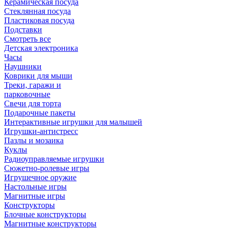
Керамическая посуда
Стеклянная посуда
Пластиковая посуда
Подставки
Смотреть все
Детская электроника
Часы
Наушники
Коврики для мыши
Треки, гаражи и
парковочные
Свечи для торта
Подарочные пакеты
Интерактивные игрушки для малышей
Игрушки-антистресс
Пазлы и мозаика
Куклы
Радиоуправляемые игрушки
Сюжетно-ролевые игры
Игрушечное оружие
Настольные игры
Магнитные игры
Конструкторы
Блочные конструкторы
Магнитные конструкторы